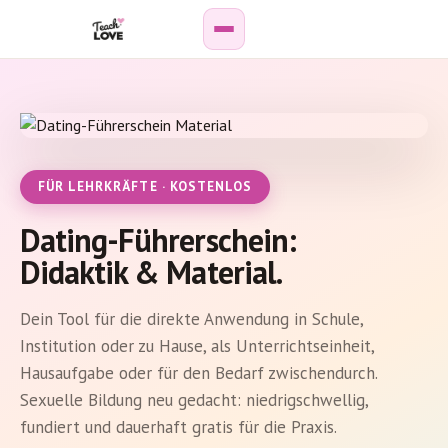
Weiterbildung
Paar-
&
FÜR LEHRKRÄFTE · KOSTENLOS
Sexualberatung
Dating-Führerschein:
Online-
Didaktik & Material.
Kurse
Dein Tool für die direkte Anwendung in Schule,
Podcast
Institution oder zu Hause, als Unterrichtseinheit,
Hausaufgabe oder für den Bedarf zwischendurch.
Wissenshub
Sexuelle Bildung neu gedacht: niedrigschwellig,
fundiert und dauerhaft gratis für die Praxis.
Personen