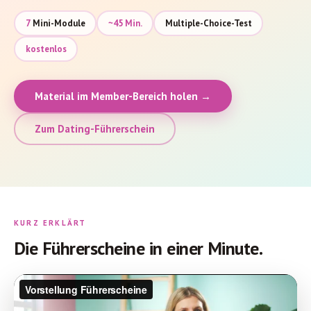
7
Mini-Module
~45 Min.
Multiple-Choice-Test
Online-
kostenlos
Kurse
ansehen
Material im Member-Bereich holen →
Login
Zum Dating-Führerschein
KURZ ERKLÄRT
Die Führerscheine in einer Minute.