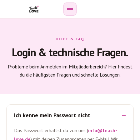
Weiterbildung
HILFE & FAQ
Paar-
Login & technische Fragen.
&
Sexualberatung
Probleme beim Anmelden im Mitgliederbereich? Hier findest
du die häufigsten Fragen und schnelle Lösungen.
Online-
Kurse
Podcast
Ich kenne mein Passwort nicht
Wissenshub
Das Passwort erhältst du von uns (
info@teach-
Personen
love.de
) mit deinen Zugangsdaten per E-Mail. Wir