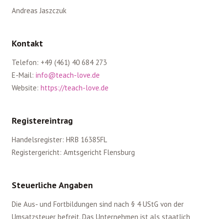
Andreas Jaszczuk
Online-
Kontakt
Kurse
ansehen
Telefon: +49 (461) 40 684 273
Login
E-Mail:
info@teach-love.de
Website:
https://teach-love.de
Registereintrag
Handelsregister: HRB 16385FL
Registergericht: Amtsgericht Flensburg
Steuerliche Angaben
Die Aus- und Fortbildungen sind nach § 4 UStG von der
Umsatzsteuer befreit. Das Unternehmen ist als staatlich