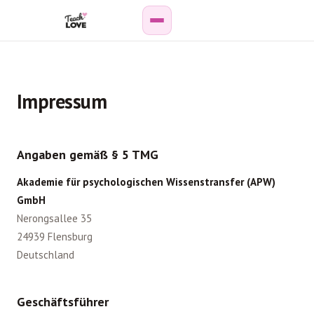
Weiterbildung
Impressum
Paar-
&
Sexualberatung
Angaben gemäß § 5 TMG
Online-
Akademie für psychologischen Wissenstransfer (APW)
Kurse
GmbH
Nerongsallee 35
Podcast
24939 Flensburg
Deutschland
Wissenshub
Geschäftsführer
Personen