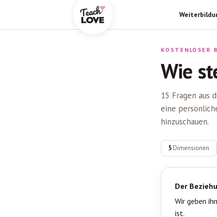
Weiterbildu
KOSTENLOSER B
Weiterbildung
Wie st
Paar-
&
Sexualberatung
15 Fragen aus 
eine persönlich
Online-
hinzuschauen.
Kurse
5
Dimensionen
Podcast
Wissenshub
Der Beziehu
Wir geben ihm
Personen
ist.