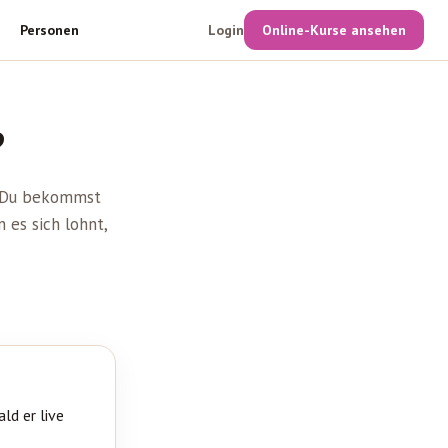
Personen
Login
Online-Kurse ansehen
?
. Du bekommst
 es sich lohnt,
ld er live