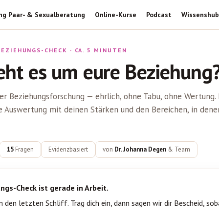
ng Paar- & Sexualberatung
Online-Kurse
Podcast
Wissenshub
EZIEHUNGS-CHECK · CA. 5 MINUTEN
eht es um eure Beziehung
der Beziehungsforschung — ehrlich, ohne Tabu, ohne Wertung
e Auswertung mit deinen Stärken und den Bereichen, in denen
15
Fragen
Evidenzbasiert
von
Dr. Johanna Degen
& Team
ngs-Check ist gerade in Arbeit.
 den letzten Schliff. Trag dich ein, dann sagen wir dir Bescheid, soba