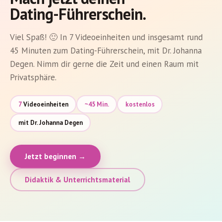
Dating-Führerschein.
Online-
Viel Spaß! 🙂 In 7 Videoeinheiten und insgesamt rund
Kurse
45 Minuten zum Dating-Führerschein, mit Dr. Johanna
ansehen
Degen. Nimm dir gerne die Zeit und einen Raum mit
Login
Privatsphäre.
7
Videoeinheiten
~45 Min.
kostenlos
mit Dr. Johanna Degen
Jetzt beginnen →
Didaktik & Unterrichtsmaterial