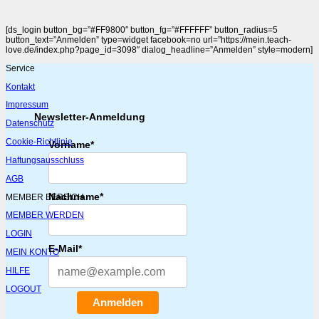
[ds_login button_bg=”#FF9800″ button_fg=”#FFFFFF” button_radius=5
button_text=”Anmelden” type=widget facebook=no url=”https://mein.teach-
love.de/index.php?page_id=3098″ dialog_headline=”Anmelden” style=modern]
Service
Kontakt
Impressum
Newsletter-Anmeldung
Datenschutz
Cookie-Richtlinie
Vorname*
Haftungsausschluss
AGB
Nachname*
MEMBER BEREICH
MEMBER WERDEN
LOGIN
E-Mail*
MEIN KONTO
HILFE
LOGOUT
Anmelden