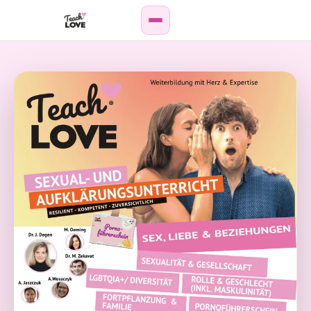
Weiterbildung
Paar-
&
Sexualberatung
Online-
Kurse
Podcast
Wissenshub
Personen