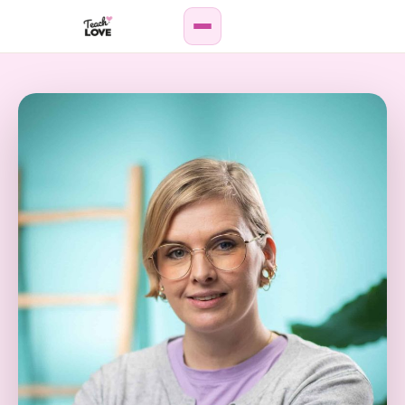
Weiterbildung
Paar-
&
Sexualberatung
Online-
Kurse
Podcast
Wissenshub
Personen