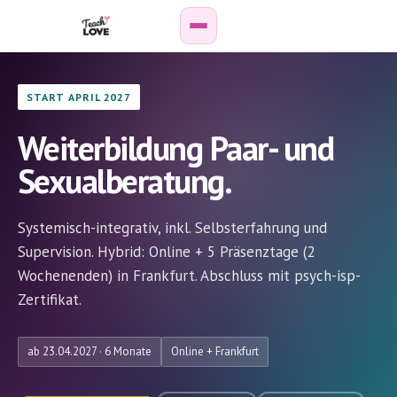
START APRIL 2027
Weiterbildung
Paar-
Weiterbildung Paar- und
&
Sexualberatung.
Sexualberatung
Online-
Systemisch-integrativ, inkl. Selbsterfahrung und
Kurse
Supervision. Hybrid: Online + 5 Präsenztage (2
Wochenenden) in Frankfurt. Abschluss mit psych-isp-
Podcast
Zertifikat.
Wissenshub
ab 23.04.2027 · 6 Monate
Online + Frankfurt
Personen