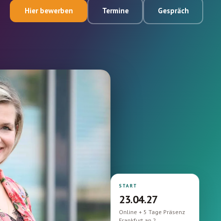
Termine
Gespräch
Hier bewerben
Online-
Kurse
ansehen
Login
START
23.04.27
Online + 5 Tage Präsenz
Frankfurt an 2