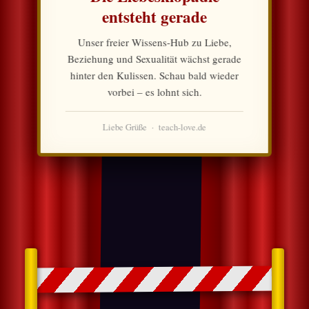
entsteht gerade
Unser freier Wissens-Hub zu Liebe,
Beziehung und Sexualität wächst gerade
hinter den Kulissen. Schau bald wieder
vorbei – es lohnt sich.
Liebe Grüße · teach-love.de