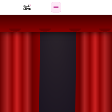
Weiterbildung
Paar-
&
Sexualberatung
Online-
Kurse
Podcast
Wissenshub
Personen