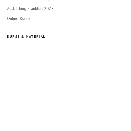
Ausbildung Frankfurt 2027
Online-Kurse
KURSE & MATERIAL
Pornoführerschein
Internetnutzung & Parasozialität
Für Lehrkräfte
Beziehungsspiel (DILEMMA GAME)
ÜBER UNS
Unsere Mission
Unsere Werte
Team / Dozenten