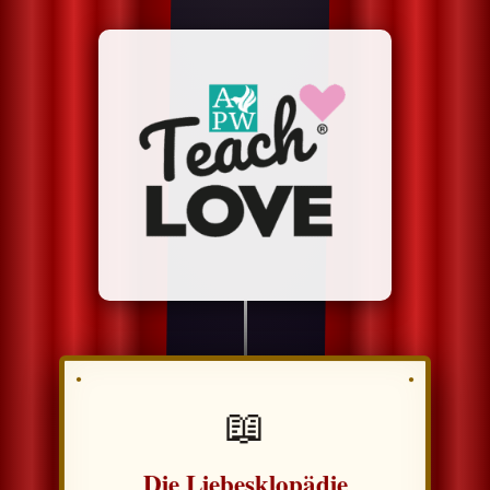
Online-
Kurse
ansehen
Login
📖
Die Liebesklopädie