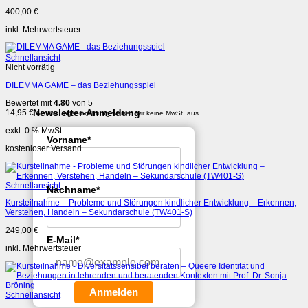
400,00
€
inkl. Mehrwertsteuer
Schnellansicht
Nicht vorrätig
DILEMMA GAME – das Beziehungsspiel
Bewertet mit
4.80
von 5
Newsletter-Anmeldung
14,95
€
Als Bildungseinrichtung weisen wir keine MwSt. aus.
exkl. 0 % MwSt.
Vorname*
kostenloser Versand
Schnellansicht
Nachname*
Kursteilnahme – Probleme und Störungen kindlicher Entwicklung – Erkennen,
Verstehen, Handeln – Sekundarschule (TW401-S)
249,00
€
E-Mail*
inkl. Mehrwertsteuer
Anmelden
Schnellansicht