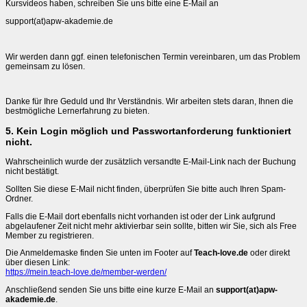
Kursvideos haben, schreiben Sie uns bitte eine E-Mail an
support(at)apw-akademie.de
Wir werden dann ggf. einen telefonischen Termin vereinbaren, um das Problem
gemeinsam zu lösen.
Danke für Ihre Geduld und Ihr Verständnis. Wir arbeiten stets daran, Ihnen die
bestmögliche Lernerfahrung zu bieten.
5. Kein Login möglich und Passwortanforderung funktioniert
nicht.
Wahrscheinlich wurde der zusätzlich versandte E-Mail-Link nach der Buchung
nicht bestätigt.
Sollten Sie diese E-Mail nicht finden, überprüfen Sie bitte auch Ihren Spam-
Ordner.
Falls die E-Mail dort ebenfalls nicht vorhanden ist oder der Link aufgrund
abgelaufener Zeit nicht mehr aktivierbar sein sollte, bitten wir Sie, sich als Free
Member zu registrieren.
Die Anmeldemaske finden Sie unten im Footer auf
Teach-love.de
oder direkt
über diesen Link:
https://mein.teach-love.de/member-werden/
Anschließend senden Sie uns bitte eine kurze E-Mail an
support(at)apw-
akademie.de
.