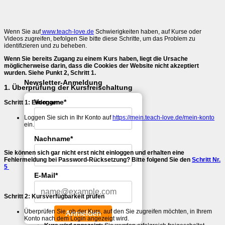
Wenn Sie auf
www.teach-love.de
Schwierigkeiten haben, auf Kurse oder
Videos zugreifen, befolgen Sie bitte diese Schritte, um das Problem zu
identifizieren und zu beheben.
Wenn Sie bereits Zugang zu einem Kurs haben, liegt die Ursache
möglicherweise darin, dass die Cookies der Website nicht akzeptiert
wurden. Siehe Punkt 2, Schritt 1.
Newsletter-Anmeldung
1. Überprüfung der Kursfreischaltung
Vorname*
Schritt 1: Einloggen
Loggen Sie sich in Ihr Konto auf
https://mein.teach-love.de/mein-konto
ein.
Nachname*
Sie können sich gar nicht erst nicht einloggen und erhalten eine
Fehlermeldung bei Password-Rücksetzung? Bitte folgend Sie den
Schritt Nr.
5
E-Mail*
Schritt 2: Kursverfügbarkeit prüfen
Überprüfen Sie, ob der Kurs, auf den Sie zugreifen möchten, in Ihrem
Anmelden
Konto nach dem Login angezeigt wird.